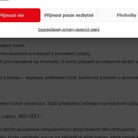
 budete také automaticky přesměrováni zpět do rezervačního portá
Příjmout vše
Přijmout pouze nezbytné
Předvolby
.
Cookies
Zásady ochrany osobních údajů
ít z následujících důvodů:
tební kartě,
íka dostatečná hotovost k provedení platby,
í pro transakce na internetu. V tomto případě je nezbytné obrátit s
 s kartou – expirace, překročen limit, technický problém v autoriz
ení nutné vytisknout. Stačí předložení průvodci na mobilním zaříz
 v sekci „MŮJ ÚČET“.
 obtíže způsobené neoprávněným zkopírováním této eVstupenky. e
kci bude umožněn pouze na základě té eVstupenky, která projde ko