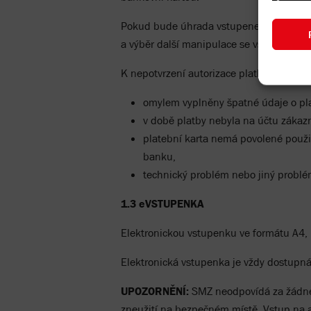
Pokud bude úhrada vstupenek neúspěšná,
a výběr další manipulace se vstupenkami
K nepotvrzení autorizace platby může doj
omylem vyplněny špatné údaje o pla
v době platby nebyla na účtu zákazn
platební karta nemá povolené použit
banku,
technický problém nebo jiný problém
1.3 eVSTUPENKA
Elektronickou vstupenku ve formátu A4, n
Elektronická vstupenka je vždy dostupná
UPOZORNĚNÍ:
SMZ neodpovídá za žádné
zneužití na bezpečném místě. Vstup na a