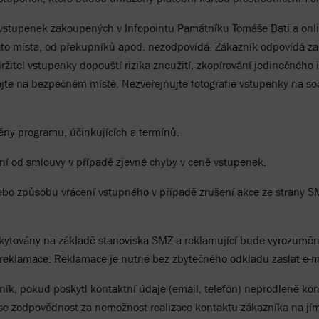
 vstupenek zakoupených v Infopointu Památníku Tomáše Bati a onl
o místa, od překupníků apod. nezodpovídá. Zákazník odpovídá za 
žitel vstupenky dopouští rizika zneužití, zkopírování jedinečného 
te na bezpečném místě. Nezveřejňujte fotografie vstupenky na sociá
ny programu, účinkujících a termínů.
ní od smlouvy v případě zjevné chyby v ceně vstupenek.
bo způsobu vrácení vstupného v případě zrušení akce ze strany
skytovány na základě stanoviska SMZ a reklamující bude vyrozumě
 reklamace. Reklamace je nutné bez zbytečného odkladu zaslat e-
ík, pokud poskytl kontaktní údaje (email, telefon) neprodleně ko
e zodpovědnost za nemožnost realizace kontaktu zákazníka na jí