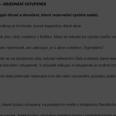
– OBJEDNÁNÍ VSTUPENEK
ypů úhrad a doručení, které rezervační systém nabízí.
ákup je limitován pouze kapacitou dané akce.
 jsou vždy uvedeny v Košíku, který se zobrazí po vybrání počtu vs
ani rezervovat, ani zakoupit, je u akce uvedeno „Vyprodáno“.
 se na obrazovce vždy zobrazí referenční číslo a detaily dané re
 a doručení vstupenek. V případě nákupu e-vstupenek je možné vs
do data platnosti rezervace a to dle vámi vybraného způsobu platb
, které budou uhrazeny na prodejním místě v Infopointu Památníku
tupenek, které budou uhrazeny platební kartou prostřednictvím o