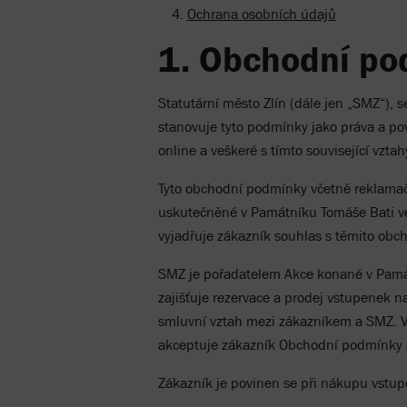
Ochrana osobních údajů
1. Obchodní po
Statutární město Zlín (dále jen „SMZ“),
stanovuje tyto podmínky jako práva a pov
online a veškeré s tímto související vztah
Tyto obchodní podmínky včetně reklamačn
uskutečněné v Památníku Tomáše Bati ve
vyjadřuje zákazník souhlas s těmito obc
SMZ je pořadatelem Akce konané v Památ
zajišťuje rezervace a prodej vstupenek 
smluvní vztah mezi zákazníkem a SMZ. V
akceptuje zákazník Obchodní podmínky SM
Zákazník je povinen se při nákupu vstu