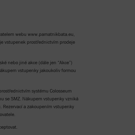
ozovatelem webu www.pamatnikbata.eu,
eje vstupenek prostřednictvím prodeje
ké nebo jiné akce (dále jen “Akce”)
 Nákupem vstupenky jakoukoliv formou
 prostřednictvím systému Colosseum
ztahu se SMZ. Nákupem vstupenky vzniká
u. Rezervací a zakoupením vstupenky
ovatele.
ceptovat.