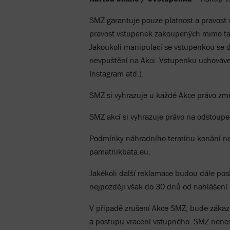
SMZ garantuje pouze platnost a pravost
pravost vstupenek zakoupených mimo tat
Jakoukoli manipulací se vstupenkou se dr
nevpuštění na Akci. Vstupenku uchovávej
Instagram atd.).
SMZ si vyhrazuje u každé Akce právo změ
SMZ akcí si vyhrazuje právo na odstoupe
Podmínky náhradního termínu konání ne
pamatnikbata.eu.
Jakékoli další reklamace budou dále po
nejpozději však do 30 dnů od nahlášení
V případě zrušení Akce SMZ, bude zákazn
a postupu vracení vstupného. SMZ nenes