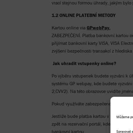
vrací stejnou formou úhrady, jakým bylo
1.2 ONLINE PLATEBNÍ METODY
Kartou online via
GPwebPay.
ZABEZPEČENÍ. Platba bankovní kartou o
přijímat bankovní karty VISA, VISA Elect
zvýšení bezpečnosti transakcí z hlediska
Jak uhradit vstupenky online?
Po výběru vstupenek budete vyzváni k úh
systému GP webpay, kde budete vyzváni k 
2,CVV2). Na této obrazovce uvidíte jmén
Pokud využíváte zabezpečenou kartu v 3-D
Jestliže bude platba kartou v systému G
Můžeme pra
zpět na rezervační portál, kde budete i
bankovní kartou.
Spravovat 