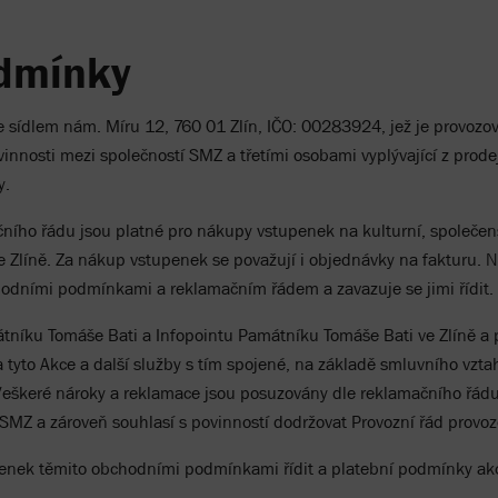
dmínky
 se sídlem nám. Míru 12, 760 01 Zlín, IČO: 00283924, jež je prov
innosti mezi společností SMZ a třetími osobami vyplývající z prod
y.
ího řádu jsou platné pro nákupy vstupenek na kulturní, společens
 Zlíně. Za nákup vstupenek se považují i objednávky na fakturu.
hodními podmínkami a reklamačním řádem a zavazuje se jimi řídit.
níku Tomáše Bati a Infopointu Památníku Tomáše Bati ve Zlíně a
na tyto Akce a další služby s tím spojené, na základě smluvního v
eškeré nároky a reklamace jsou posuzovány dle reklamačního řád
Z a zároveň souhlasí s povinností dodržovat Provozní řád provoz
penek těmito obchodními podmínkami řídit a platební podmínky ak