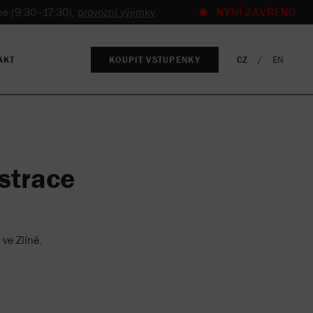
e (9:30–17:30),
provozní výjimky
NYNÍ ZAVŘENO
AKT
KOUPIT VSTUPENKY
CZ
EN
istrace
ve Zlíně.