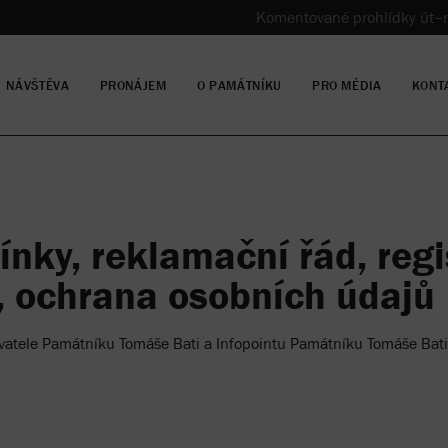
Komentované prohlídky út–n
NÁVŠTĚVA
PRONÁJEM
O PAMÁTNÍKU
PRO MÉDIA
KONT
ínky
, reklamační řád, reg
), ochrana osobních údajů
ovatele Památníku Tomáše Bati a Infopointu Památníku Tomáše Bati 