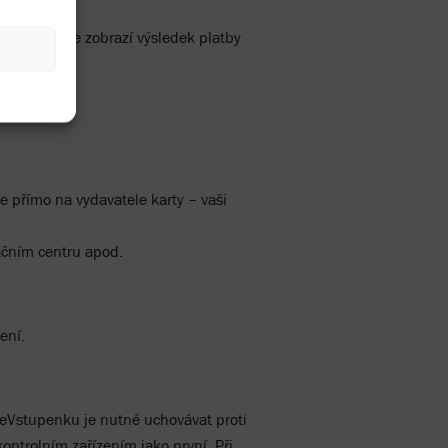
lu, kde se zobrazí výsledek platby
e přímo na vydavatele karty – vaši
ačním centru apod.
ení.
Vstupenku je nutné uchovávat proti
ntrolním zařízením jako první. Při