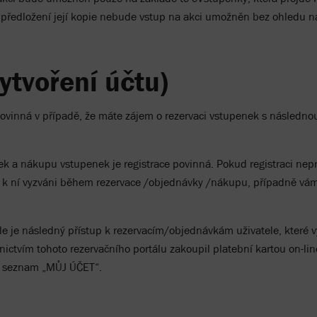
ředložení její kopie nebude vstup na akci umožněn bez ohledu na
ytvoření účtu)
povinná v případě, že máte zájem o rezervaci vstupenek s následn
vek a nákupu vstupenek je registrace povinná. Pokud registraci ne
 k ní vyzváni během rezervace /objednávky /nákupu, případně vám 
e je následný přístup k rezervacím/objednávkám uživatele, které vy
nictvím tohoto rezervačního portálu zakoupil platební kartou on-lin
s seznam „MŮJ ÚČET“.