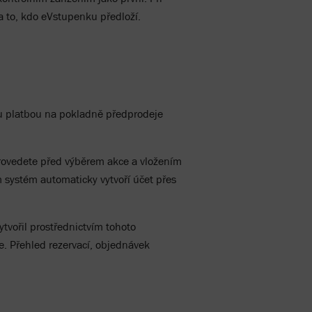
 to, kdo eVstupenku předloží.
ou platbou na pokladně předprodeje
provedete před výběrem akce a vložením
systém automaticky vytvoří účet přes
tvořil prostřednictvím tohoto
e. Přehled rezervací, objednávek