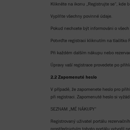
Klikněte na ikonu „Registrujte se“, kde
Vyplňte všechny povinné údaje.
Pokud nechcete být informováni o všech 
Potvrďte registraci kliknutím na tlačítko 
Při každém dalším nákupu nebo rezervac
Úpravy vaší registrace provedete po při
2.2 Zapomenuté heslo
V případě, že zapomenete heslo pro přihl
při registraci. Zapomenuté heslo si vy
SEZNAM „MÉ NÁKUPY“
Registrovaný uživatel portálu rezervačn
prostřednictvím tohoto portálu vytvořil n