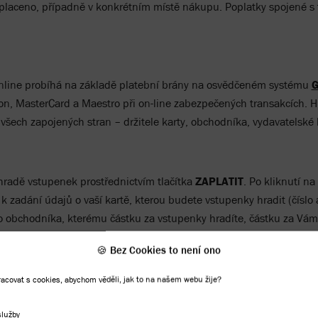
 placeno, případně v konkrétním místě nákupu. Poplatky spojené s 
nline probíhá na základě platební brány na osvědčeném systému
G
ron, MasterCard a Maestro při on-line zabezpečených transakcích. 
 všech zapojených stran – držitele karty, obchodníka, vydavatelské 
radě vstupenek prostřednictvím tlačítka
ZAPLATIT
. Po kliknutí na
zadání údajů o vaší kartě, kterou budete vstupenky hradit (číslo a
o obchodníka, kterému částku za vstupenky hradíte, částku za Vám
 Security System, budete na následující stránce vyzváni k zadání h
🍪 Bez Cookies to není ono
P webpay úspěšná, bude vaší objednávce přiděleno identifikační č
covat s cookies, abychom věděli, jak to na našem webu žije?
nformováni o kladném výsledku. Následně budete mít možnost si v
služby