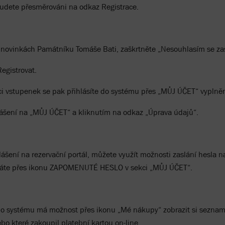
 budete přesměrováni na odkaz Registrace.
novinkách Památníku Tomáše Bati, zaškrtněte „Nesouhlasím se zas
Registrovat.
i vstupenek se pak přihlásíte do systému přes „MŮJ ÚČET“ vyplněn
hlášení na „MŮJ ÚČET“ a kliknutím na odkaz „Úprava údajů“.
ášení na rezervační portál, můžete využít možnosti zaslání hesla 
žádáte přes ikonu ZAPOMENUTÉ HESLO v sekci „MŮJ ÚČET“.
ího systému má možnost přes ikonu „Mé nákupy“ zobrazit si seznam
ebo které zakoupil platební kartou on-line.