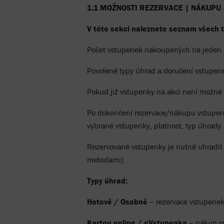
1.1 MOŽNOSTI REZERVACE | NÁKUPU 
V této sekci naleznete seznam všech t
Počet vstupenek nakoupených na jeden n
Povolené typy úhrad a doručení vstupenek
Pokud již vstupenky na akci není možné 
Po dokončení rezervace/nákupu vstupenek
vybrané vstupenky, platnost, typ úhrady
Rezervované vstupenky je nutné uhradit 
metodami).
Typy úhrad:
Hotově / Osobně
– rezervace vstupenek
Kartou online / eVstupenka
– nákup vs