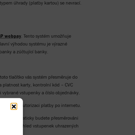
typem úhrady (platby kartou) se nevrací.
P webpay
. Tento systém umožňuje
Hlavní výhodou systému je výrazné
banky a zúčtující banky.
 toto tlačítko vás systém přesměruje do
 platnost karty, kontrolní kód – CVC
i vybrané vstupenky a číslo objednávky.
esla pro autorizaci platby po internetu.
íslo a automaticky budete přesměrováni
ytisknout přehled vstupenek uhrazených