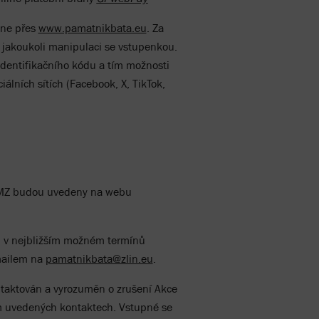
ine přes
www.pamatnikbata.eu
. Za
jakoukoli manipulaci se vstupenkou.
identifikačního kódu a tím možnosti
lních sítích (Facebook, X, TikTok,
 SMZ budou uvedeny na webu
n v nejbližším možném termínů
mailem na
pamatnikbata@zlin.eu
.
ntaktován a vyrozuměn o zrušení Akce
m uvedených kontaktech. Vstupné se