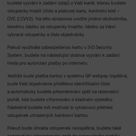
budete vyzváni k zadání údajů o Vaší kartě, kterou budete
vstupenky hradit (číslo a platnost karty, kontrolní kód –
CVC 2,CVV2). Na této obrazovce uvidíte jméno obchodníka,
kterému částku za vstupenky hradíte, částku za Vámi
vybrané vstupenky a číslo objednávky.
Pokud využíváte zabezpečenou kartu v 3-D Security
System, budete na následující stránce vyzváni k zadání
hesla pro autorizaci platby po internetu.
Jestliže bude platba kartou v systému GP webpay úspěšná,
bude Vaší objednávce přiděleno identifikační číslo
a automaticky budete přesměrováni zpět na rezervační
portál, kde budete informováni o kladném výsledku.
Následně budete mít možnost si vytisknout přehled
vstupenek uhrazených bankovní kartou.
Pokud bude úhrada vstupenek neúspěšná, budete také
automaticky přesměrováni zpět do rezervačního portálu,