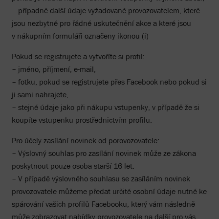
– případně další údaje vyžadované provozovatelem, které
jsou nezbytné pro řádné uskutečnění akce a které jsou
v nákupním formuláři označeny ikonou (i)
Pokud se registrujete a vytvoříte si profil:
– jméno, příjmení, e-mail,
– fotku, pokud se registrujete přes Facebook nebo pokud si
ji sami nahrajete,
– stejné údaje jako při nákupu vstupenky, v případě že si
koupíte vstupenku prostřednictvím profilu.
Pro účely zasílání novinek od porovozovatele:
– Výslovný souhlas pro zasílání novinek může ze zákona
poskytnout pouze osoba starší 16 let.
– V případě výslovného souhlasu se zasíláním novinek
provozovatele můžeme předat určité osobní údaje nutné ke
spárování vašich profilů Facebooku, který vám následně
může zobrazovat nabídky provozovatele na další pro vás