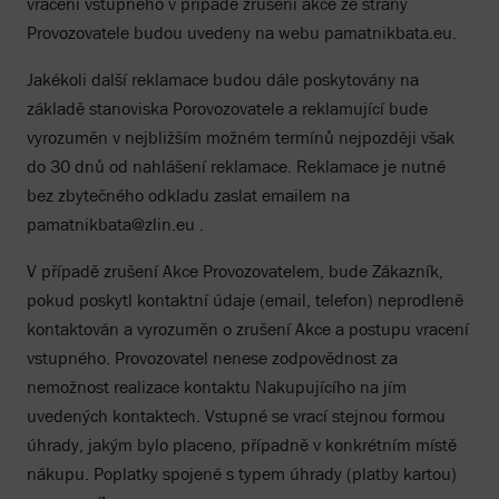
vrácení vstupného v případě zrušení akce ze strany
Provozovatele budou uvedeny na webu pamatnikbata.eu.
Jakékoli další reklamace budou dále poskytovány na
základě stanoviska Porovozovatele a reklamující bude
vyrozuměn v nejbližším možném termínů nejpozději však
do 30 dnů od nahlášení reklamace. Reklamace je nutné
bez zbytečného odkladu zaslat emailem na
pamatnikbata@zlin.eu .
V případě zrušení Akce Provozovatelem, bude Zákazník,
pokud poskytl kontaktní údaje (email, telefon) neprodleně
kontaktován a vyrozuměn o zrušení Akce a postupu vracení
vstupného. Provozovatel nenese zodpovědnost za
nemožnost realizace kontaktu Nakupujícího na jím
uvedených kontaktech. Vstupné se vrací stejnou formou
úhrady, jakým bylo placeno, případně v konkrétním místě
nákupu. Poplatky spojené s typem úhrady (platby kartou)