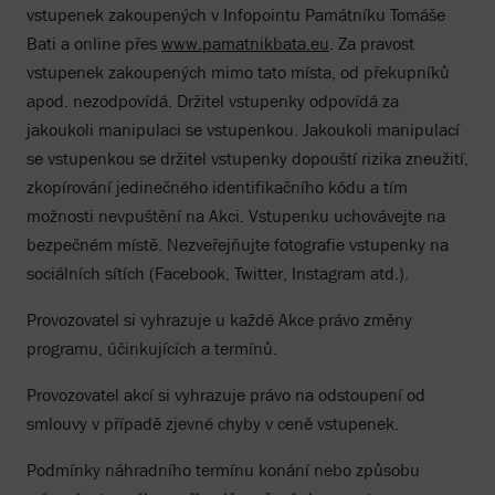
vstupenek zakoupených v Infopointu Památníku Tomáše
Bati a online přes
www.pamatnikbata.eu
. Za pravost
vstupenek zakoupených mimo tato místa, od překupníků
apod. nezodpovídá. Držitel vstupenky odpovídá za
jakoukoli manipulaci se vstupenkou. Jakoukoli manipulací
se vstupenkou se držitel vstupenky dopouští rizika zneužití,
zkopírování jedinečného identifikačního kódu a tím
možnosti nevpuštění na Akci. Vstupenku uchovávejte na
bezpečném místě. Nezveřejňujte fotografie vstupenky na
sociálních sítích (Facebook, Twitter, Instagram atd.).
Provozovatel si vyhrazuje u každé Akce právo změny
programu, účinkujících a termínů.
Provozovatel akcí si vyhrazuje právo na odstoupení od
smlouvy v případě zjevné chyby v ceně vstupenek.
Podmínky náhradního termínu konání nebo způsobu