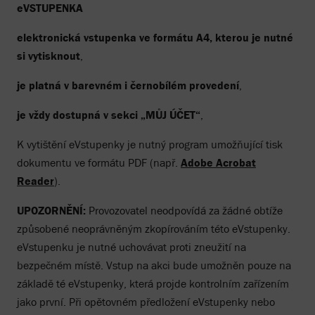
eVSTUPENKA
elektronická vstupenka ve formátu A4, kterou je nutné
si vytisknout
,
je platná v barevném i černobílém provedení
,
je vždy dostupná v sekci „MŮJ ÚČET“
,
K vytištění eVstupenky je nutný program umožňující tisk
dokumentu ve formátu PDF (např.
Adobe Acrobat
Reader
).
UPOZORNĚNÍ:
Provozovatel neodpovídá za žádné obtíže
způsobené neoprávněným zkopírováním této eVstupenky.
eVstupenku je nutné uchovávat proti zneužití na
bezpečném místě. Vstup na akci bude umožněn pouze na
základě té eVstupenky, která projde kontrolním zařízením
jako první. Při opětovném předložení eVstupenky nebo