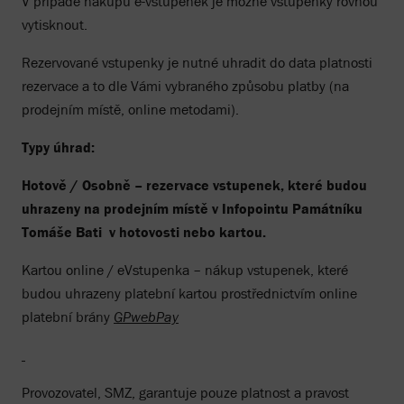
V případě nákupu e-vstupenek je možné vstupenky rovnou
vytisknout.
Rezervované vstupenky je nutné uhradit do data platnosti
rezervace a to dle Vámi vybraného způsobu platby (na
prodejním místě, online metodami).
Typy úhrad:
Hotově / Osobně – rezervace vstupenek, které budou
uhrazeny na prodejním místě v Infopointu Památníku
Tomáše Bati v hotovosti nebo kartou.
Kartou online / eVstupenka – nákup vstupenek, které
budou uhrazeny platební kartou prostřednictvím online
platební brány
GPwebPay
Provozovatel, SMZ, garantuje pouze platnost a pravost