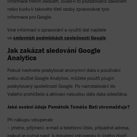
informace třetím osobám, bude-li to požadováno zákonem
nebo budu-li takovéto třetí osoby zpracovávat tyto
informace pro Google.
Více informací o zpracování a využití dat najdete
ve
smluvních podmínkách společnosti Google
Jak zakázat sledování Google
Analytics
Pokud nechcete poskytovat anonymní data o používání
webu službě Google Analytics, můžete použít plugin
poskytovaný společností Google. Po nainstalování do
Vašeho prohlížeče a aktivaci nebudou dále data odesílána.
Jaké osobní údaje Památník Tomáše Bati shromažďuje?
Při nákupu vstupenek:
– jméno, příjmení, e-mail a telefonní číslo, případně adresa,
pokud je nutná např. k doručení vstupenky či jiného zboží,