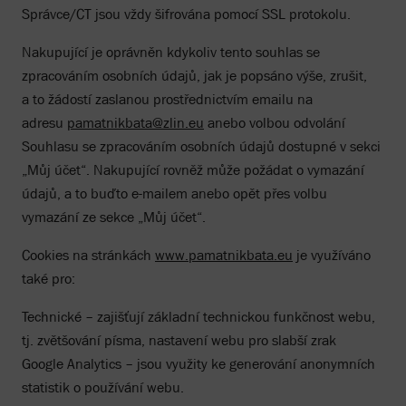
Správce/CT jsou vždy šifrována pomocí SSL protokolu.
Nakupující je oprávněn kdykoliv tento souhlas se
zpracováním osobních údajů, jak je popsáno výše, zrušit,
a to žádostí zaslanou prostřednictvím emailu na
adresu
pamatnikbata@zlin.eu
anebo volbou odvolání
Souhlasu se zpracováním osobních údajů dostupné v sekci
„Můj účet“. Nakupující rovněž může požádat o vymazání
údajů, a to buďto e-mailem anebo opět přes volbu
vymazání ze sekce „Můj účet“.
Cookies na stránkách
www.pamatnikbata.eu
je využíváno
také pro:
Technické – zajišťují základní technickou funkčnost webu,
tj. zvětšování písma, nastavení webu pro slabší zrak
Google Analytics – jsou využity ke generování anonymních
statistik o používání webu.