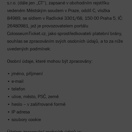
s.r.o. (dále jen „CT“), zapsané v obchodním rejstříku
vedeném Městským soudem v Praze, oddíl C, vložka
84989, se sídlem v Radlické 3301/68, 150 00 Praha 5, IČ:
26480981, jež je provozovatelem portálu
ColosseumTicket.cz, jako sprostředkovateli platební brány,
souhlas se zpracováním svých osobních údajů, a to za níže
uvedených podmínek:
Osobní údaje, které mohou být zpracovány:
• jméno, příjmení
• e-mail
• telefon
• ulice, město, PSČ, země
• heslo – v zašifrované formě
• IP adresa
• soubory cookie
Účelem zpracování osobních údajů je: