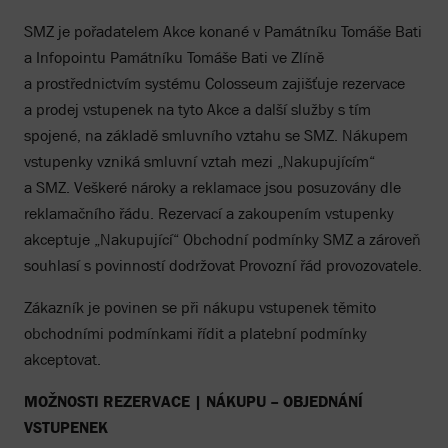
SMZ je pořadatelem Akce konané v Památníku Tomáše Bati
a Infopointu Památníku Tomáše Bati ve Zlíně
a prostřednictvím systému Colosseum zajišťuje rezervace
a prodej vstupenek na tyto Akce a další služby s tím
spojené, na základě smluvního vztahu se SMZ. Nákupem
vstupenky vzniká smluvní vztah mezi „Nakupujícím“
a SMZ. Veškeré nároky a reklamace jsou posuzovány dle
reklamačního řádu. Rezervací a zakoupením vstupenky
akceptuje „Nakupující“ Obchodní podmínky SMZ a zároveň
souhlasí s povinností dodržovat Provozní řád provozovatele.
Zákazník je povinen se při nákupu vstupenek těmito
obchodními podmínkami řídit a platební podmínky
akceptovat.
MOŽNOSTI REZERVACE | NÁKUPU – OBJEDNÁNÍ
VSTUPENEK