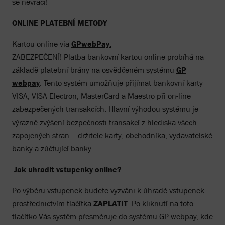
se nevrací!
ONLINE PLATEBNÍ METODY
Kartou online via
GPwebPay.
ZABEZPEČENÍ! Platba bankovní kartou online probíhá na
základě platební brány na osvědčeném systému
GP
webpay
. Tento systém umožňuje přijímat bankovní karty
VISA, VISA Electron, MasterCard a Maestro při on-line
zabezpečených transakcích. Hlavní výhodou systému je
výrazné zvýšení bezpečnosti transakcí z hlediska všech
zapojených stran – držitele karty, obchodníka, vydavatelské
banky a zúčtující banky.
Jak uhradit vstupenky online?
Po výběru vstupenek budete vyzváni k úhradě vstupenek
prostřednictvím tlačítka
ZAPLATIT
. Po kliknutí na toto
tlačítko Vás systém přesměruje do systému GP webpay, kde