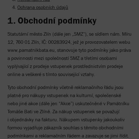
Ochrana osobních údajů
1. Obchodní podmínky
Statutární město Zlín (dále jen „SMZ“), se sídlem nám. Míru
12, 760 01 Zlín, IČ: 00283924, jež je provozovatelem webu
www.pamatnikbata.eu, stanovuje tyto podmínky jako práva
a povinnosti mezi společností SMZ a třetími osobami
vyplývající z prodeje vstupenek prostřednictvím prodeje
online a veškeré s tímto související vztahy.
Tyto obchodní podmínky včetně reklamačního řádu jsou
platné pro nákupy vstupenek na kulturní, společenské
nebo jiné akce (dále jen “Akce”) uskutečněné v Památníku
Tomáše Bati ve Zlíně. Za nákup vstupenek se považují
i objednávky na fakturu. Nákupem vstupenky jakoukoliv
formou vyjadřuje zákazník souhlas s těmito obchodními
podmínkami a reklamačním řádem a zavazuje se jimi řídit.