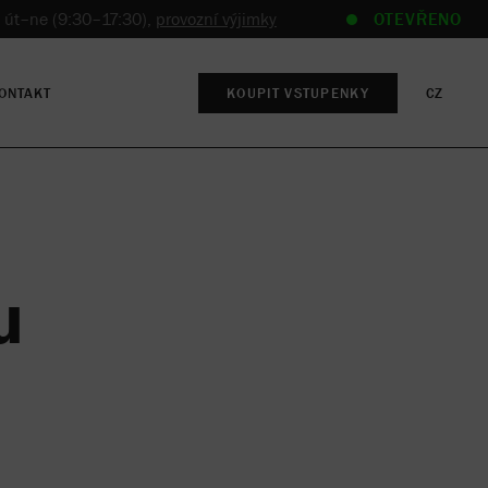
 út–ne (9:30–17:30),
provozní výjimky
OTEVŘENO
ONTAKT
KOUPIT VSTUPENKY
CZ
u