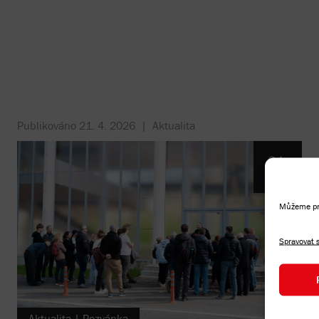
Publikováno
21. 4. 2026
|
Aktualita
21.
Duben
Můžeme pra
Spravovat 
Aktualita | Pozvánka