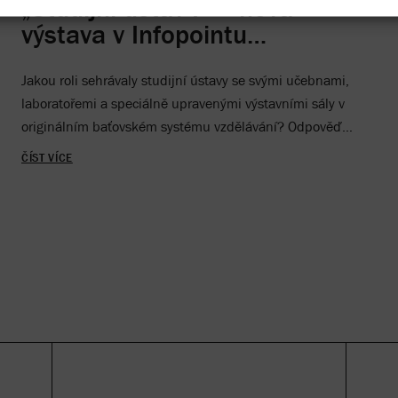
„Studijní ústav I“ – nová
výstava v Infopointu
památníku
Jakou roli sehrávaly studijní ústavy se svými učebnami,
laboratořemi a speciálně upravenými výstavními sály v
originálním baťovském systému vzdělávání? Odpověď
nabízí nová výstava.
ČÍST VÍCE