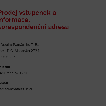
Prodej vstupenek a
informace,
korespondenční adresa
nfopoint Památníku T. Bati
ám. T. G. Masaryka 2734
60 01 Zlín
elefon
420 575 570 720
-mail
amatnikbata@zlin.eu