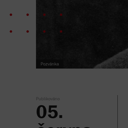
Pozvánka
Publikováno
05.