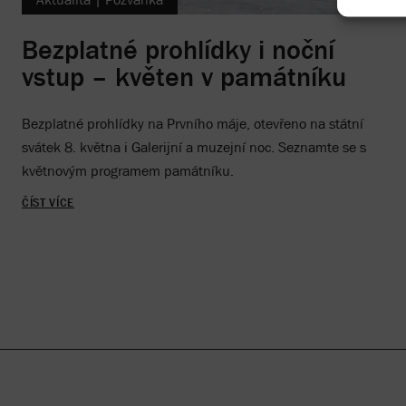
Bezplatné prohlídky i noční
vstup – květen v památníku
Bezplatné prohlídky na Prvního máje, otevřeno na státní
svátek 8. května i Galerijní a muzejní noc. Seznamte se s
květnovým programem památníku.
ČÍST VÍCE