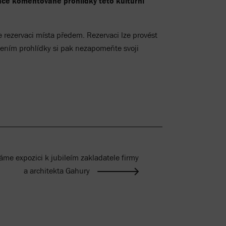
nce komentované prohlídky této kulturní
ezervaci místa předem. Rezervaci lze provést
jením prohlídky si pak nezapomeňte svoji
áme expozici k jubileím zakladatele firmy
a architekta Gahury