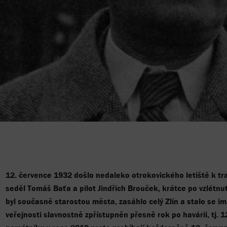
12. července 1932 došlo nedaleko otrokovického letiště k tra
seděl Tomáš Baťa a pilot Jindřich Brouček, krátce po vzlétnut
byl současně starostou města, zasáhlo celý Zlín a stalo se i
veřejnosti slavnostně zpřístupněn přesně rok po havárii, tj. 