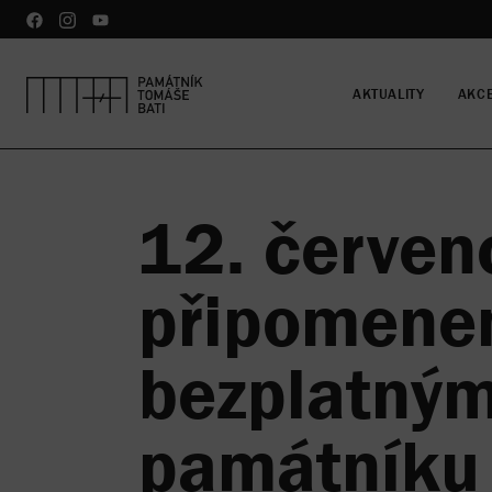
AKTUALITY
AKC
12. červen
připomene
bezplatný
památníku