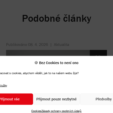
Podobné články
Publikováno
08. 4. 2026
|
Aktualita
08.
🍪 Bez Cookies to není ono
Duben
covat s cookies, abychom věděli, jak to na našem webu žije?
služby
Příjmout vše
Přijmout pouze nezbytné
Předvolby
Aktualita | Pozvánka
Cookies
Zásady ochrany osobních údajů