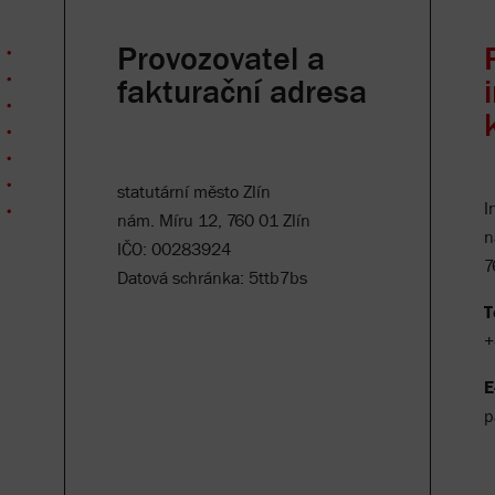
Provozovatel a
fakturační adresa
statutární město Zlín
I
nám. Míru 12, 760 01 Zlín
n
IČO: 00283924
7
Datová schránka: 5ttb7bs
T
+
E
p