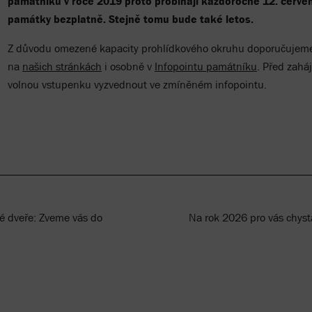
památníku v roce 2019 proto probíhají každoročně 12. červe
památky bezplatně. Stejně tomu bude také letos.
Z důvodu omezené kapacity prohlídkového okruhu doporučujeme r
na
našich stránkách
i osobně v
Infopointu památníku
. Před zahá
volnou vstupenku vyzvednout ve zmíněném infopointu.
é dveře: Zveme vás do
Na rok 2026 pro vás chyst