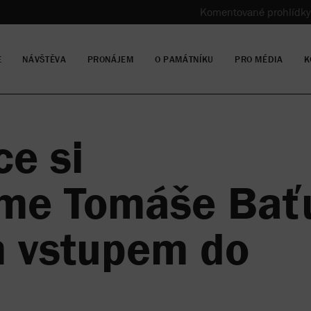
Komentované prohlídky
E
NÁVŠTĚVA
PRONÁJEM
O PAMÁTNÍKU
PRO MÉDIA
K
ce si
me Tomáše Bať
m vstupem do